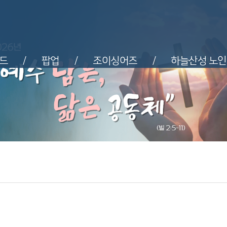
드
팝업
조이싱어즈
하늘산성 노
/
/
/