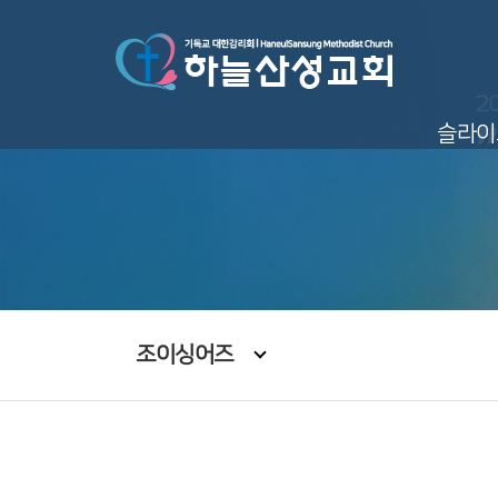
슬라이
조이싱어즈