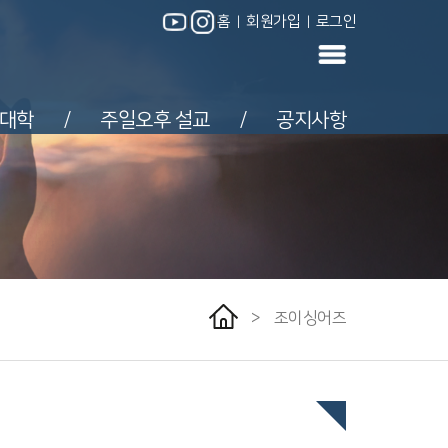
홈
회원가입
로그인
|
|
|
|
인대학
주일오후 설교
공지사항
/
/
>
조이싱어즈