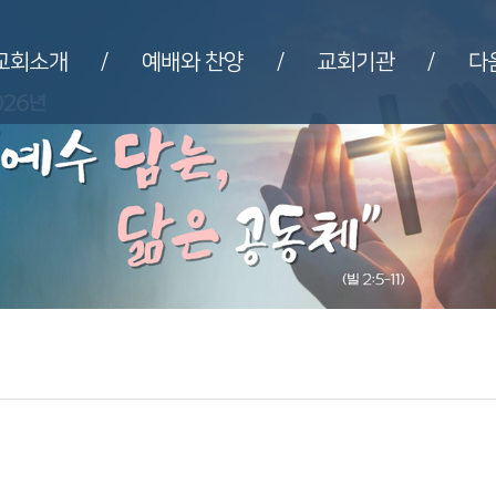
교회소개
예배와 찬양
교회기관
다
/
/
/