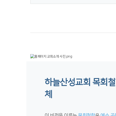
하늘산성교회 목회철학
체
이 비전을 이루는
목회철학
은
예수 공