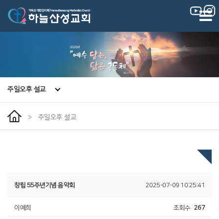
|
|
주일오후 설교
>
주일오후 설교
창립 55주년기념 음악회
2025-07-09 10:25:41
이예희
조회수
267