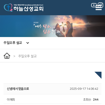
|
|
주일오후 설교
>
주일오후 설교
신념에서 믿음으로
2025-09-17 14:06:42
이예희
조회수
244