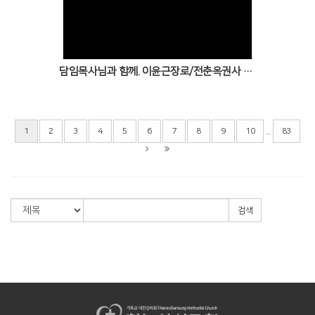
Views
담임목사님과 함께. 이윤근장로/전춘옥권사 이사심방
...
1
2
3
4
5
6
7
8
9
10
83
검색