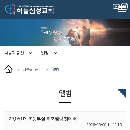
|
|
나눔의 공간
앨범
>
나눔의 공간
>
앨범
앨범
26.05.03. 초등부실 리모델링 첫예배
2026-05-08 14:43:13